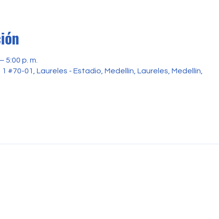
ción
– 5:00 p. m.
1 #70-01, Laureles - Estadio, Medellín, Laureles, Medellín,