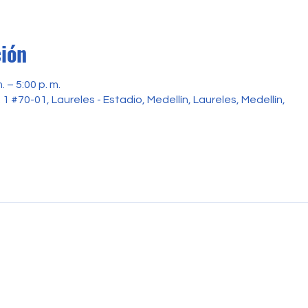
ción
 – 5:00 p. m.
1 #70-01, Laureles - Estadio, Medellín, Laureles, Medellín,