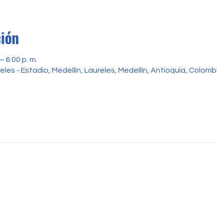
ción
– 6:00 p. m.
reles - Estadio, Medellín, Laureles, Medellín, Antioquia, Colomb