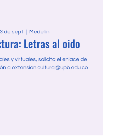
23 de sept
  |  
Medellín
tura: Letras al oido
es y virtuales, solicita el enlace de
ón a extension.cultural@upb.edu.co