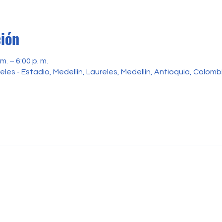
ción
m. – 6:00 p. m.
reles - Estadio, Medellín, Laureles, Medellín, Antioquia, Colomb