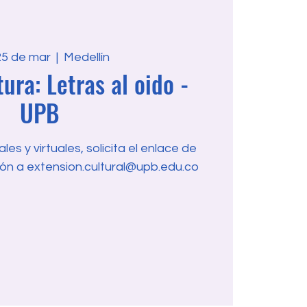
25 de mar
  |  
Medellín
ura: Letras al oido -
UPB
es y virtuales, solicita el enlace de
ón a extension.cultural@upb.edu.co