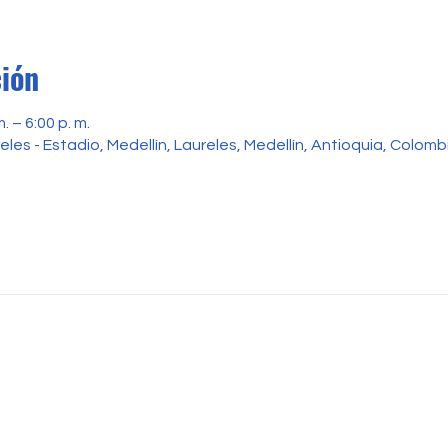
ción
. – 6:00 p. m.
reles - Estadio, Medellín, Laureles, Medellín, Antioquia, Colomb