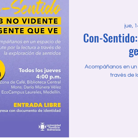
jue, 
Con-Sentido:
ge
Acompáñanos en un es
través de l