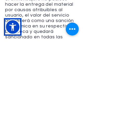
hacer la entrega del material
por causas atribuibles al
usuario, el valor del servicio
aparecerá como una sanción
económica en su respectiva
biblioteca y quedará
sancionado en todas las
bibliotecas del G8.
Nota:
Los sobrecostos
derivados del pago de
parqueadero o tiempo de
espera serán asumidos por la
biblioteca, cuando el retraso
se presenta allí, o por el
usuario, cuando se presenta
en el punto de entrega del
material. En todo caso, los
sobre costos deben ser
informados al usuario.