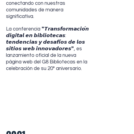
conectando con nuestras
comunidades de manera
significativa.
La conferencia ❞𝙏𝙧𝙖𝙣𝙨𝙛𝙤𝙧𝙢𝙖𝙘𝙞𝙤́𝙣
𝙙𝙞𝙜𝙞𝙩𝙖𝙡 𝙚𝙣 𝙗𝙞𝙗𝙡𝙞𝙤𝙩𝙚𝙘𝙖𝙨:
𝙩𝙚𝙣𝙙𝙚𝙣𝙘𝙞𝙖𝙨 𝙮 𝙙𝙚𝙨𝙖𝙛𝙞́𝙤𝙨 𝙙𝙚 𝙡𝙤𝙨
𝙨𝙞𝙩𝙞𝙤𝙨 𝙬𝙚𝙗 𝙞𝙣𝙣𝙤𝙫𝙖𝙙𝙤𝙧𝙚𝙨❞, es
lanzamiento oficial de la nueva
página web del G8 Bibliotecas en la
celebración de su 20° aniversario.