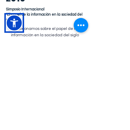
Simposio Internacional
"El papel de la información en la sociedad del
siglo XXI"
Reflexionamos sobre el papel de la
información en la sociedad del siglo
XXI, en los procesos académicos de
enseñanza, aprendizaje,
investigación y extensión cultural,
para generar perspectivas
internacionales de consideración en
la producción interdisciplinaria e
interinstitucional, que contribuyan a
la evolución de una sociedad de la
información y del conocimiento a una
sociedad del pensamiento.