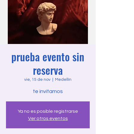
prueba evento sin
reserva
vie, 15 de nov
  |  
Medellín
te invitamos
Ya no es posible registrarse
Ver otros eventos