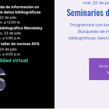
mar, 22 de jul
Seminarios d
Prográmate con los 
Búsqueda de in
bibliográficas, Gest
Ya no
V